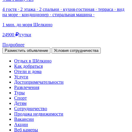
4 гостя · 2 этажа · 2 спальни · кухня-гостиная · терраса · вид
на море · кондиционер · стиральная машина ·
1 мин. до моря
Щелкино
24900
/сутки
Подробнее
Разместить объявление
Условия сотрудничества
Отдых в Щёлкино
Как добраться
Отели и дома
Услуги
Достопримечательности
Развлечения
Туры
Спорт
Детям
Сотрудничество
Продажа недвижимости
Вакансии
Акции
Веб камеры