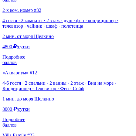
2-х ком. номер #32
4 гостя · 2 комнаты · 2 этаж · душ · фен · кондиционер ·
телевизор · чайник · шкаф · полотенца
2 мин. от моря
Щелкино
4800
/сутки
Подробнее
баллов
«Аквариум» #12
4-6 гостя · 2 спальни · 2 ванны · 2 этаж · Вид на море ·
Кондиционер · Телевизор · Фен · Сейф
1 мин. до моря
Щелкино
8000
/сутки
Подробнее
баллов
Villa Family #23