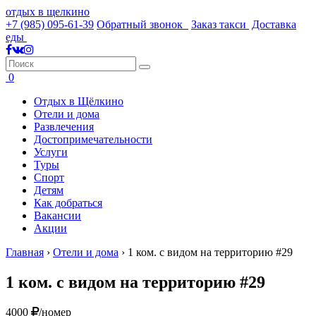
отдых в щелкино
+7 (985) 095-61-39
Обратный звонок
Заказ такси
Доставка
еды
0
Отдых в Щёлкино
Отели и дома
Развлечения
Достопримечательности
Услуги
Туры
Спорт
Детям
Как добраться
Вакансии
Акции
Главная
›
Отели и дома
›
1 ком. с видом на территорию #29
1 ком. с видом на территорию #29
4000
/номер