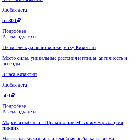
Любая дата
от 800
Подробнее
Рекомендуем
хит
Пешая экскурсия по заповеднику Казантип
Место силы, уникальные растения и птицы, античность и
легенды
3 часа
Казантип
Любая дата
500
Подробнее
Рекомендуем
хит
Морская рыбалка в Щелкино или Мысовом + рыбацкий
пикник
Настоящая мужская или семейная рыбалка со всеми