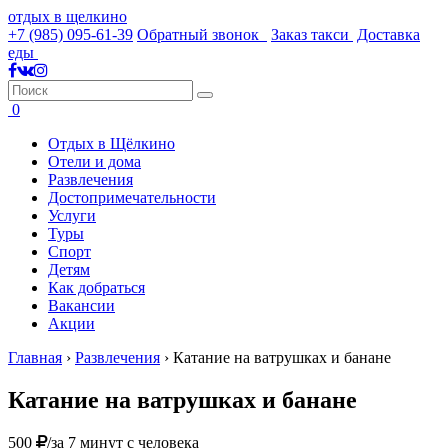
отдых в щелкино
+7 (985) 095-61-39
Обратный звонок
Заказ такси
Доставка
еды
0
Отдых в Щёлкино
Отели и дома
Развлечения
Достопримечательности
Услуги
Туры
Спорт
Детям
Как добраться
Вакансии
Акции
Главная
›
Развлечения
›
Катание на ватрушках и банане
Катание на ватрушках и банане
500
/за 7 минут с человека