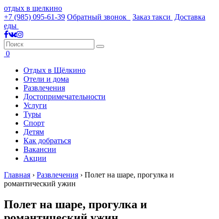
отдых в щелкино
+7 (985) 095-61-39
Обратный звонок
Заказ такси
Доставка
еды
0
Отдых в Щёлкино
Отели и дома
Развлечения
Достопримечательности
Услуги
Туры
Спорт
Детям
Как добраться
Вакансии
Акции
Главная
›
Развлечения
›
Полет на шаре, прогулка и
романтический ужин
Полет на шаре, прогулка и
романтический ужин