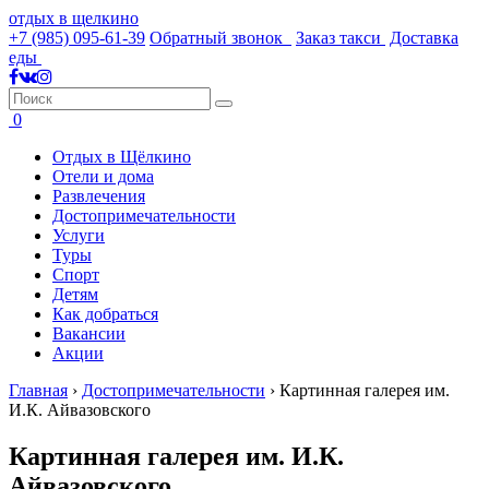
отдых в щелкино
+7 (985) 095-61-39
Обратный звонок
Заказ такси
Доставка
еды
0
Отдых в Щёлкино
Отели и дома
Развлечения
Достопримечательности
Услуги
Туры
Спорт
Детям
Как добраться
Вакансии
Акции
Главная
›
Достопримечательности
›
Картинная галерея им.
И.К. Айвазовского
Картинная галерея им. И.К.
Айвазовского