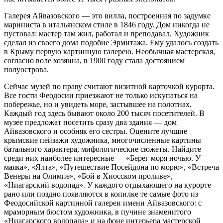
Галерея Айвазовского — это вилла, построенная по задумке
мариниста в итальянском стиле в 1846 году. Дом никогда не
пустовал: мастер там жил, работал и преподавал. Художник
сделал из своего дома подобие Эрмитажа. Ему удалось создать
в Крыму первую картинную галерею. Необычная мастерская,
согласно воле хозяина, в 1900 году стала достоянием
полуострова.
Сейчас музей по праву считают визитной карточкой курорта.
Все гости Феодосии приезжают не только искупаться на
побережье, но и увидеть море, застывшее на полотнах.
Каждый год здесь бывают около 200 тысяч посетителей. В
музее предложат посетить сразу два здания — дом
Айвазовского и особняк его сестры. Оцените лучшие
крымские пейзажи художника, многочисленные картины
батального характера, мифологические сюжеты. Найдите
среди них наиболее интересные — «Берег моря ночью. У
маяка», «Ялта», «Путешествие Посейдона по морю», «Встреча
Венеры на Олимпе», «Бой в Хиосском проливе»,
«Ниагарский водопад». У каждого отдыхающего на курорте
рано или поздно появляются в копилке те самые фото из
Феодосийской картинной галереи имени Айвазовского: с
мраморным бюстом художника, в пучине знаменитого
«Ниагарского водопада» и на фоне интерьера мастерской